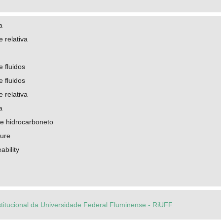
a
 relativa
 fluidos
 fluidos
 relativa
a
de hidrocarboneto
sure
ability
stitucional da Universidade Federal Fluminense - RiUFF