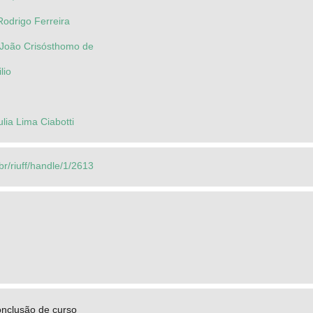
Rodrigo Ferreira
 João Crisósthomo de
lio
ulia Lima Ciabotti
.br/riuff/handle/1/2613
onclusão de curso