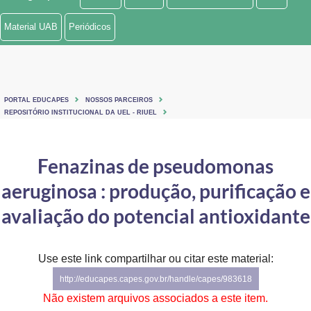
Ministério de Minas e Energia
Material UAB
Periódicos
Ministério da Ciência, Tecnologia, Inovações e Comunicações
Ministério do Meio Ambiente
PORTAL EDUCAPES
NOSSOS PARCEIROS
Ministério do Turismo
REPOSITÓRIO INSTITUCIONAL DA UEL - RIUEL
Ministério do Desenvolvimento Regional
Fenazinas de pseudomonas
Controladoria-Geral da União
aeruginosa : produção, purificação e
Ministério da Mulher, da Família e dos Direitos Humanos
avaliação do potencial antioxidante
Secretaria-Geral
Use este link compartilhar ou citar este material:
Secretaria de Governo
http://educapes.capes.gov.br/handle/capes/983618
Gabinete de Segurança Institucional
Não existem arquivos associados a este item.