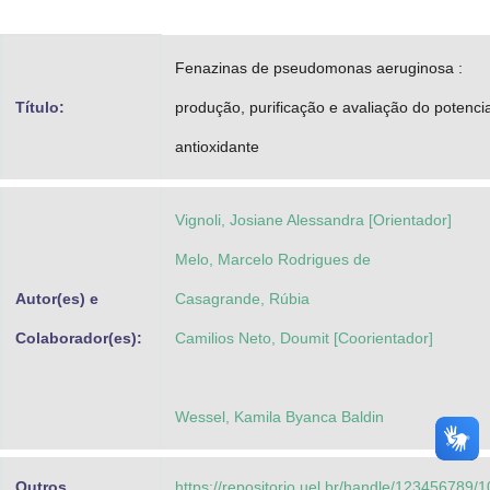
Advocacia-Geral da União
Fenazinas de pseudomonas aeruginosa :
Banco Central do Brasil
Título:
produção, purificação e avaliação do potencia
Planalto
antioxidante
Vignoli, Josiane Alessandra [Orientador]
Melo, Marcelo Rodrigues de
Autor(es) e
Casagrande, Rúbia
Colaborador(es):
Camilios Neto, Doumit [Coorientador]
Wessel, Kamila Byanca Baldin
Outros
https://repositorio.uel.br/handle/123456789/