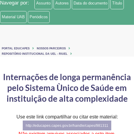
Navegar por:
Assunto
Autores
Data do documento
Título
Ministério de Minas e Energia
Material UAB
Periódicos
Ministério da Ciência, Tecnologia, Inovações e Comunicações
Ministério do Meio Ambiente
Ministério do Turismo
PORTAL EDUCAPES
NOSSOS PARCEIROS
REPOSITÓRIO INSTITUCIONAL DA UEL - RIUEL
Ministério do Desenvolvimento Regional
Internações de longa permanência
Controladoria-Geral da União
pelo Sistema Ùnico de Saúde em
Ministério da Mulher, da Família e dos Direitos Humanos
instituição de alta complexidade
Secretaria-Geral
Secretaria de Governo
Use este link compartilhar ou citar este material:
http://educapes.capes.gov.br/handle/capes/981311
Gabinete de Segurança Institucional
Não existem arquivos associados a este item.