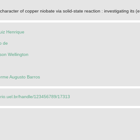
haracter of copper niobate via solid-state reaction : investigating its (e
Luiz Henrique
o de
lson Wellington
rme Augusto Barros
torio.uel.br/handle/123456789/17313