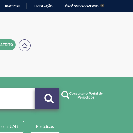
PARTICIPE
LEGISLAÇÃO
ÓRGÃOS DO GOVERNO
stério da Economia
Ministério da Infraestrutura
stério de Minas e Energia
Ministério da Ciência,
Tecnologia, Inovações e
Comunicações
STRITO
tério da Mulher, da Família
Secretaria-Geral
s Direitos Humanos
lto
terial UAB
Periódicos