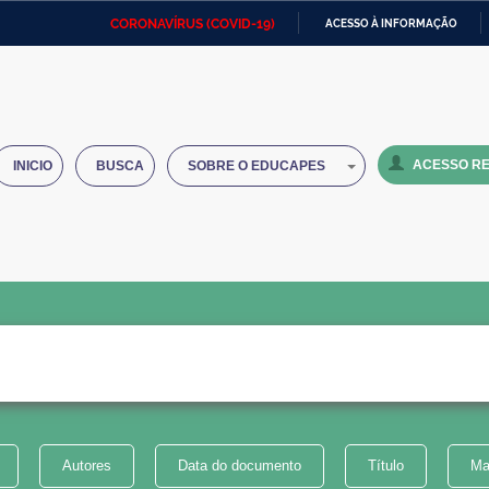
CORONAVÍRUS (COVID-19)
ACESSO À INFORMAÇÃO
Ministério da Defesa
Ministério das Relações
Mini
IR
Exteriores
PARA
O
Ministério da Cidadania
Ministério da Saúde
Mini
CONTEÚDO
ACESSO RE
INICIO
BUSCA
SOBRE O EDUCAPES
Ministério do Desenvolvimento
Controladoria-Geral da União
Minis
Regional
e do
Advocacia-Geral da União
Banco Central do Brasil
Plana
Autores
Data do documento
Título
Ma