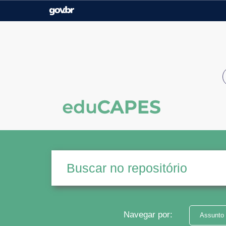
Casa Civil
Ministério da Justiça e
Segurança Pública
Ministério da Agricultura,
Ministério da Educação
Pecuária e Abastecimento
Ministério do Meio Ambiente
Ministério do Turismo
Secretaria de Governo
Gabinete de Segurança
Institucional
Navegar por:
Assunto