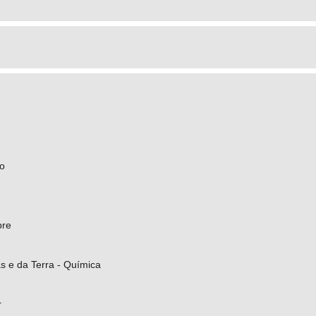
co
bre
s e da Terra - Química
r