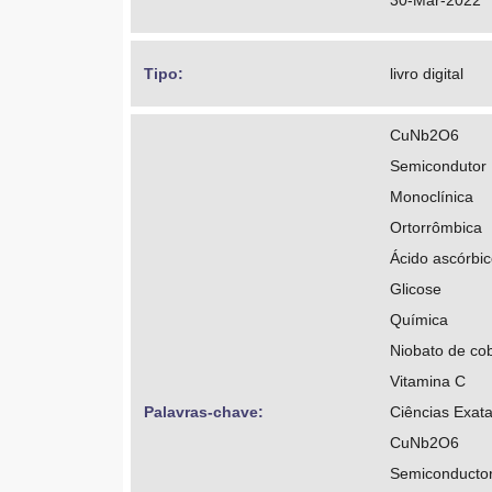
30-Mar-2022
Tipo: 
livro digital
CuNb2O6
Semicondutor
Monoclínica
Ortorrômbica
Ácido ascórbi
Glicose
Química
Niobato de co
Vitamina C
Palavras-chave: 
Ciências Exata
CuNb2O6
Semiconducto