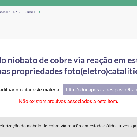
UCIONAL DA UEL - RIUEL
do niobato de cobre via reação em es
uas propriedades foto(eletro)catalíti
tilhar ou citar este material:
http://educapes.capes.gov.br/ha
Não existem arquivos associados a este item.
cterização do niobato de cobre via reação em estado-sólido : investiga