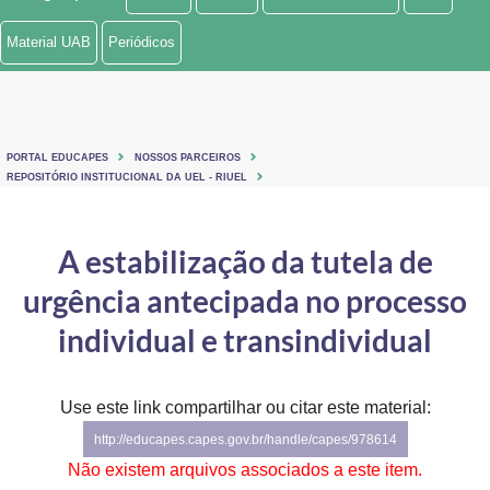
Ministério de Minas e Energia
Material UAB
Periódicos
Ministério da Ciência, Tecnologia, Inovações e Comunicações
Ministério do Meio Ambiente
PORTAL EDUCAPES
NOSSOS PARCEIROS
Ministério do Turismo
REPOSITÓRIO INSTITUCIONAL DA UEL - RIUEL
Ministério do Desenvolvimento Regional
A estabilização da tutela de
Controladoria-Geral da União
urgência antecipada no processo
Ministério da Mulher, da Família e dos Direitos Humanos
individual e transindividual
Secretaria-Geral
Use este link compartilhar ou citar este material:
Secretaria de Governo
http://educapes.capes.gov.br/handle/capes/978614
Gabinete de Segurança Institucional
Não existem arquivos associados a este item.