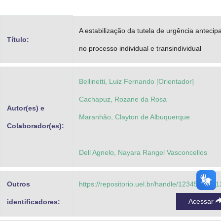
Advocacia-Geral da União
A estabilização da tutela de urgência antecip
Banco Central do Brasil
Título:
no processo individual e transindividual
Planalto
Bellinetti, Luiz Fernando [Orientador]
Cachapuz, Rozane da Rosa
Autor(es) e
Maranhão, Clayton de Albuquerque
Colaborador(es):
Dell Agnelo, Nayara Rangel Vasconcellos
Outros
https://repositorio.uel.br/handle/123456789/
Acessar
identificadores: