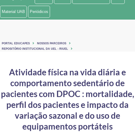
Ministério de Minas e Energia
Material UAB
Periódicos
Ministério da Ciência, Tecnologia, Inovações e Comunicações
Ministério do Meio Ambiente
PORTAL EDUCAPES
NOSSOS PARCEIROS
Ministério do Turismo
REPOSITÓRIO INSTITUCIONAL DA UEL - RIUEL
Ministério do Desenvolvimento Regional
Atividade física na vida diária e
Controladoria-Geral da União
comportamento sedentário de
Ministério da Mulher, da Família e dos Direitos Humanos
pacientes com DPOC : mortalidade,
Secretaria-Geral
perfil dos pacientes e impacto da
variação sazonal e do uso de
Secretaria de Governo
equipamentos portáteis
Gabinete de Segurança Institucional