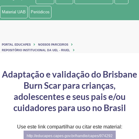
Ministério de Minas e Energia
Material UAB
Periódicos
Ministério da Ciência, Tecnologia, Inovações e Comunicações
Ministério do Meio Ambiente
PORTAL EDUCAPES
NOSSOS PARCEIROS
Ministério do Turismo
REPOSITÓRIO INSTITUCIONAL DA UEL - RIUEL
Ministério do Desenvolvimento Regional
Adaptação e validação do Brisbane
Controladoria-Geral da União
Burn Scar para crianças,
Ministério da Mulher, da Família e dos Direitos Humanos
adolescentes e seus pais e/ou
Secretaria-Geral
cuidadores para uso no Brasil
Secretaria de Governo
Use este link compartilhar ou citar este material:
Gabinete de Segurança Institucional
http://educapes.capes.gov.br/handle/capes/974292