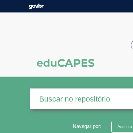
Casa Civil
Ministério da Justiça e
Segurança Pública
Ministério da Agricultura,
Ministério da Educação
Pecuária e Abastecimento
Ministério do Meio Ambiente
Ministério do Turismo
Secretaria de Governo
Gabinete de Segurança
Institucional
Navegar por:
Assunto