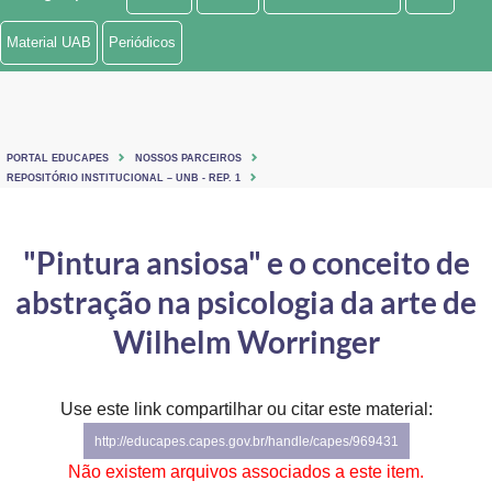
Ministério de Minas e Energia
Material UAB
Periódicos
Ministério da Ciência, Tecnologia, Inovações e Comunicações
Ministério do Meio Ambiente
PORTAL EDUCAPES
NOSSOS PARCEIROS
Ministério do Turismo
REPOSITÓRIO INSTITUCIONAL – UNB - REP. 1
Ministério do Desenvolvimento Regional
"Pintura ansiosa" e o conceito de
Controladoria-Geral da União
abstração na psicologia da arte de
Ministério da Mulher, da Família e dos Direitos Humanos
Wilhelm Worringer
Secretaria-Geral
Use este link compartilhar ou citar este material:
Secretaria de Governo
http://educapes.capes.gov.br/handle/capes/969431
Gabinete de Segurança Institucional
Não existem arquivos associados a este item.