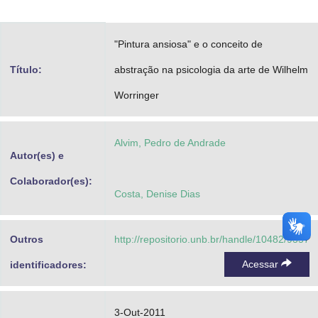
Advocacia-Geral da União
"Pintura ansiosa" e o conceito de
Banco Central do Brasil
Título:
abstração na psicologia da arte de Wilhelm
Planalto
Worringer
Alvim, Pedro de Andrade
Autor(es) e
Colaborador(es):
Costa, Denise Dias
Outros
http://repositorio.unb.br/handle/10482/9357
Acessar
identificadores:
3-Out-2011