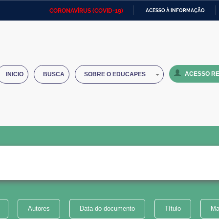
CORONAVÍRUS (COVID-19)
ACESSO À INFORMAÇÃO
Ministério da Defesa
Ministério das Relações
Mini
IR
Exteriores
PARA
O
Ministério da Cidadania
Ministério da Saúde
Mini
CONTEÚDO
ACESSO RE
INICIO
BUSCA
SOBRE O EDUCAPES
Ministério do Desenvolvimento
Controladoria-Geral da União
Minis
Regional
e do
Advocacia-Geral da União
Banco Central do Brasil
Plana
Autores
Data do documento
Título
Ma