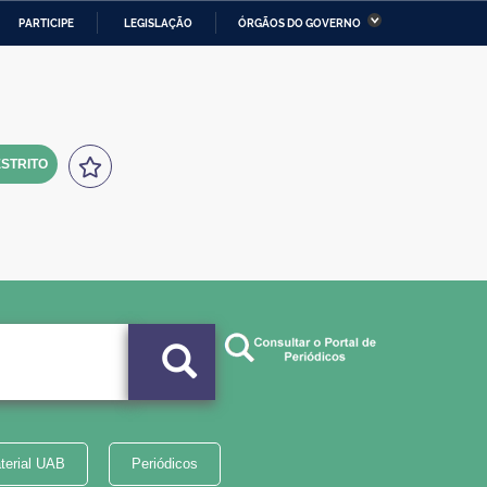
PARTICIPE
LEGISLAÇÃO
ÓRGÃOS DO GOVERNO
stério da Economia
Ministério da Infraestrutura
stério de Minas e Energia
Ministério da Ciência,
Tecnologia, Inovações e
Comunicações
STRITO
tério da Mulher, da Família
Secretaria-Geral
s Direitos Humanos
lto
terial UAB
Periódicos