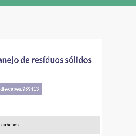
nejo de resíduos sólidos
ndle/capes/969413
os urbanos