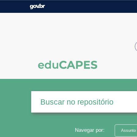
Casa Civil
Ministério da Justiça e
Segurança Pública
Ministério da Agricultura,
Ministério da Educação
Pecuária e Abastecimento
Ministério do Meio Ambiente
Ministério do Turismo
Secretaria de Governo
Gabinete de Segurança
Institucional
Navegar por:
Assunto