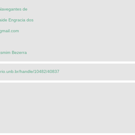
 Navegantes de
aide Engracia dos
mail.com
asmim Bezerra
torio.unb.br/handle/10482/40837