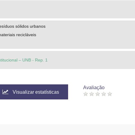
esíduos sólidos urbanos
ateriais recicláveis
stitucional – UNB - Rep. 1
Avaliação
Visualizar estatísticas