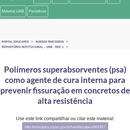
Ministério de Minas e Energia
Material UAB
Periódicos
Ministério da Ciência, Tecnologia, Inovações e Comunicações
Ministério do Meio Ambiente
PORTAL EDUCAPES
NOSSOS PARCEIROS
Ministério do Turismo
REPOSITÓRIO INSTITUCIONAL – UNB - REP. 1
Ministério do Desenvolvimento Regional
Polímeros superabsorventes (psa)
Controladoria-Geral da União
como agente de cura interna para
Ministério da Mulher, da Família e dos Direitos Humanos
prevenir fissuração em concretos de
Secretaria-Geral
alta resistência
Secretaria de Governo
Use este link compartilhar ou citar este material:
Gabinete de Segurança Institucional
http://educapes.capes.gov.br/handle/capes/969357