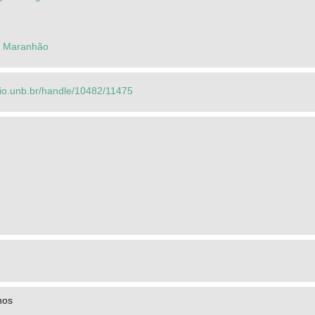
e Maranhão
orio.unb.br/handle/10482/11475
nos