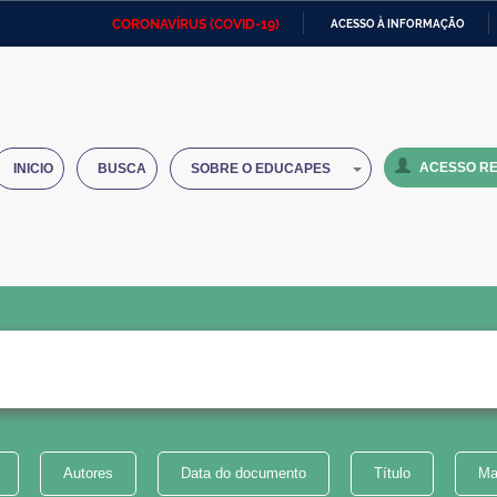
CORONAVÍRUS (COVID-19)
ACESSO À INFORMAÇÃO
Ministério da Defesa
Ministério das Relações
Mini
IR
Exteriores
PARA
O
Ministério da Cidadania
Ministério da Saúde
Mini
CONTEÚDO
ACESSO RE
INICIO
BUSCA
SOBRE O EDUCAPES
Ministério do Desenvolvimento
Controladoria-Geral da União
Minis
Regional
e do
Advocacia-Geral da União
Banco Central do Brasil
Plana
Autores
Data do documento
Título
Ma