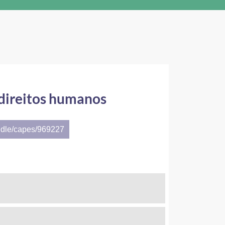
 direitos humanos
ndle/capes/969227