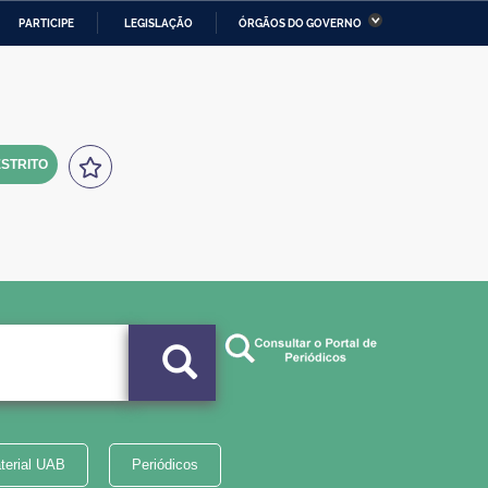
PARTICIPE
LEGISLAÇÃO
ÓRGÃOS DO GOVERNO
stério da Economia
Ministério da Infraestrutura
stério de Minas e Energia
Ministério da Ciência,
Tecnologia, Inovações e
Comunicações
STRITO
tério da Mulher, da Família
Secretaria-Geral
s Direitos Humanos
lto
terial UAB
Periódicos