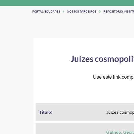
PORTAL EDUCAPES
NOSSOS PARCEIROS
REPOSITÓRIO INSTITU
Juízes cosmopoli
Use este link compar
Título: 
Juízes cosmop
Galindo, Geor