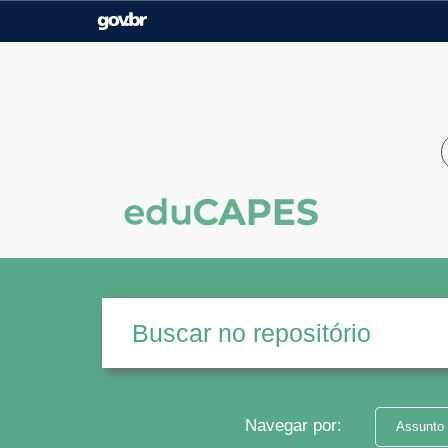
Casa Civil
Ministério da Justiça e
Segurança Pública
Ministério da Agricultura,
Ministério da Educação
Pecuária e Abastecimento
Ministério do Meio Ambiente
Ministério do Turismo
Secretaria de Governo
Gabinete de Segurança
Institucional
Navegar por:
Assunto