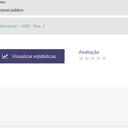
smo
cional público
stitucional – UNB - Rep. 1
Avaliação
Visualizar estatísticas