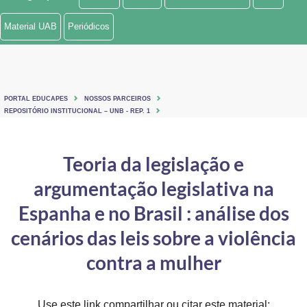
Ministério de Minas e Energia
Material UAB
Periódicos
Ministério da Ciência, Tecnologia, Inovações e Comunicações
Ministério do Meio Ambiente
PORTAL EDUCAPES
NOSSOS PARCEIROS
Ministério do Turismo
REPOSITÓRIO INSTITUCIONAL – UNB - REP. 1
Ministério do Desenvolvimento Regional
Teoria da legislação e
Controladoria-Geral da União
argumentação legislativa na
Ministério da Mulher, da Família e dos Direitos Humanos
Espanha e no Brasil : análise dos
Secretaria-Geral
cenários das leis sobre a violência
contra a mulher
Secretaria de Governo
Gabinete de Segurança Institucional
Use este link compartilhar ou citar este material: