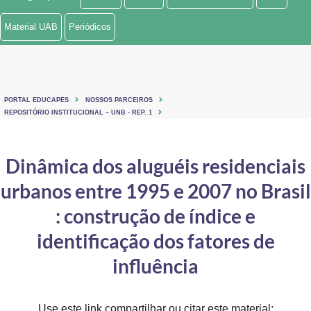
Ministério de Minas e Energia
Material UAB
Periódicos
Ministério da Ciência, Tecnologia, Inovações e Comunicações
Ministério do Meio Ambiente
PORTAL EDUCAPES
NOSSOS PARCEIROS
Ministério do Turismo
REPOSITÓRIO INSTITUCIONAL – UNB - REP. 1
Ministério do Desenvolvimento Regional
Dinâmica dos aluguéis residenciais
Controladoria-Geral da União
urbanos entre 1995 e 2007 no Brasil
Ministério da Mulher, da Família e dos Direitos Humanos
: construção de índice e
Secretaria-Geral
identificação dos fatores de
influência
Secretaria de Governo
Gabinete de Segurança Institucional
Use este link compartilhar ou citar este material: