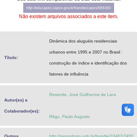
Advocacia-Geral da União
http://educapes.capes.gov.br/handle/capes/968383
Não existem arquivos associados a este item.
Banco Central do Brasil
Planalto
Dinâmica dos aluguéis residenciais
urbanos entre 1995 e 2007 no Brasil :
Título:
construção de índice e identificação dos
fatores de influência
Resende, José Guilherme de Lara
Autor(es) e
Colaborador(es):
Rêgo, Paulo Augusto
Outros
http://repositorio.unb.br/handle/10482/7493