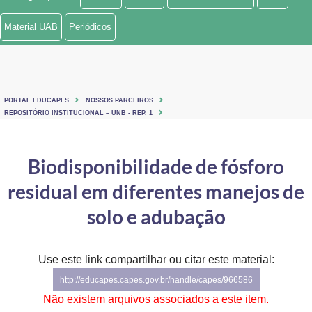
Ministério de Minas e Energia
Material UAB
Periódicos
Ministério da Ciência, Tecnologia, Inovações e Comunicações
Ministério do Meio Ambiente
PORTAL EDUCAPES
NOSSOS PARCEIROS
Ministério do Turismo
REPOSITÓRIO INSTITUCIONAL – UNB - REP. 1
Ministério do Desenvolvimento Regional
Biodisponibilidade de fósforo
Controladoria-Geral da União
residual em diferentes manejos de
Ministério da Mulher, da Família e dos Direitos Humanos
solo e adubação
Secretaria-Geral
Use este link compartilhar ou citar este material:
Secretaria de Governo
http://educapes.capes.gov.br/handle/capes/966586
Gabinete de Segurança Institucional
Não existem arquivos associados a este item.