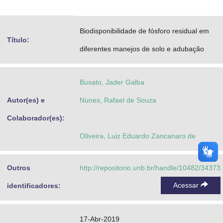
Advocacia-Geral da União
Biodisponibilidade de fósforo residual em
Banco Central do Brasil
Título:
diferentes manejos de solo e adubação
Planalto
Busato, Jader Galba
Autor(es) e
Nunes, Rafael de Souza
Colaborador(es):
Oliveira, Luiz Eduardo Zancanaro de
Outros
http://repositorio.unb.br/handle/10482/34373
Acessar
identificadores:
17-Abr-2019