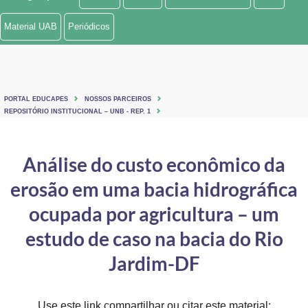
Ministério de Minas e Energia
Material UAB
Periódicos
Ministério da Ciência, Tecnologia, Inovações e Comunicações
Ministério do Meio Ambiente
PORTAL EDUCAPES
NOSSOS PARCEIROS
Ministério do Turismo
REPOSITÓRIO INSTITUCIONAL – UNB - REP. 1
Ministério do Desenvolvimento Regional
Análise do custo econômico da
Controladoria-Geral da União
erosão em uma bacia hidrográfica
Ministério da Mulher, da Família e dos Direitos Humanos
ocupada por agricultura – um
Secretaria-Geral
estudo de caso na bacia do Rio
Jardim-DF
Secretaria de Governo
Gabinete de Segurança Institucional
Use este link compartilhar ou citar este material: