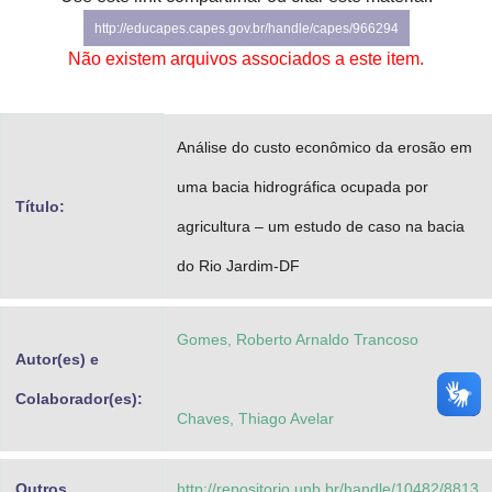
Advocacia-Geral da União
http://educapes.capes.gov.br/handle/capes/966294
Não existem arquivos associados a este item.
Banco Central do Brasil
Planalto
Análise do custo econômico da erosão em
uma bacia hidrográfica ocupada por
Título:
agricultura – um estudo de caso na bacia
do Rio Jardim-DF
Gomes, Roberto Arnaldo Trancoso
Autor(es) e
Colaborador(es):
Chaves, Thiago Avelar
Outros
http://repositorio.unb.br/handle/10482/8813