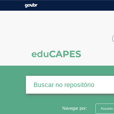
Casa Civil
Ministério da Justiça e
Segurança Pública
Ministério da Agricultura,
Ministério da Educação
Pecuária e Abastecimento
Ministério do Meio Ambiente
Ministério do Turismo
Secretaria de Governo
Gabinete de Segurança
Institucional
Navegar por:
Assunto