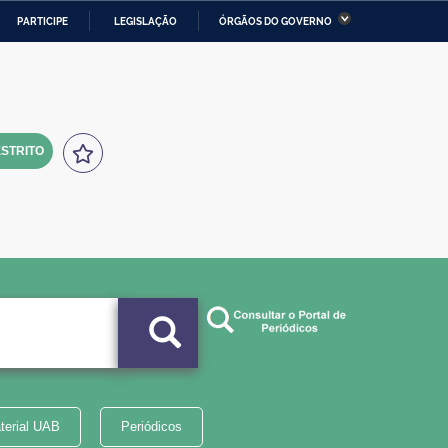
PARTICIPE
LEGISLAÇÃO
ÓRGÃOS DO GOVERNO
stério da Economia
Ministério da Infraestrutura
stério de Minas e Energia
Ministério da Ciência,
Tecnologia, Inovações e
Comunicações
STRITO
tério da Mulher, da Família
Secretaria-Geral
s Direitos Humanos
lto
terial UAB
Periódicos