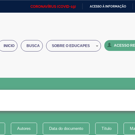
CORONAVÍRUS (COVID-19)
ACESSO À INFORMAÇÃO
Ministério da Defesa
Ministério das Relações
Mini
IR
Exteriores
PARA
O
Ministério da Cidadania
Ministério da Saúde
Mini
CONTEÚDO
ACESSO RE
INICIO
BUSCA
SOBRE O EDUCAPES
Ministério do Desenvolvimento
Controladoria-Geral da União
Minis
Regional
e do
Advocacia-Geral da União
Banco Central do Brasil
Plana
Autores
Data do documento
Título
Ma