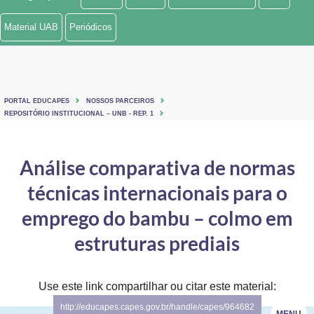
Ministério de Minas e Energia
Material UAB
Periódicos
Ministério da Ciência, Tecnologia, Inovações e Comunicações
Ministério do Meio Ambiente
PORTAL EDUCAPES
NOSSOS PARCEIROS
Ministério do Turismo
REPOSITÓRIO INSTITUCIONAL – UNB - REP. 1
Ministério do Desenvolvimento Regional
Análise comparativa de normas
Controladoria-Geral da União
técnicas internacionais para o
Ministério da Mulher, da Família e dos Direitos Humanos
emprego do bambu – colmo em
Secretaria-Geral
estruturas prediais
Secretaria de Governo
Use este link compartilhar ou citar este material:
Gabinete de Segurança Institucional
http://educapes.capes.gov.br/handle/capes/964682
MENU