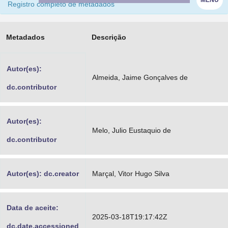
Registro completo de metadados
Advocacia-Geral da União
Banco Central do Brasil
Metadados
Descrição
Planalto
Autor(es):
Almeida, Jaime Gonçalves de
dc.contributor
Autor(es):
Melo, Julio Eustaquio de
dc.contributor
Autor(es): dc.creator
Marçal, Vitor Hugo Silva
Data de aceite:
2025-03-18T19:17:42Z
dc.date.accessioned