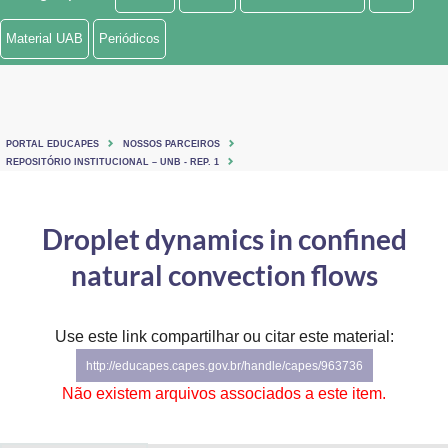
Ministério de Minas e Energia
Material UAB
Periódicos
Ministério da Ciência, Tecnologia, Inovações e Comunicações
Ministério do Meio Ambiente
PORTAL EDUCAPES
NOSSOS PARCEIROS
Ministério do Turismo
REPOSITÓRIO INSTITUCIONAL – UNB - REP. 1
Ministério do Desenvolvimento Regional
Droplet dynamics in confined
Controladoria-Geral da União
natural convection flows
Ministério da Mulher, da Família e dos Direitos Humanos
Use este link compartilhar ou citar este material:
Secretaria-Geral
http://educapes.capes.gov.br/handle/capes/963736
Secretaria de Governo
Não existem arquivos associados a este item.
Gabinete de Segurança Institucional