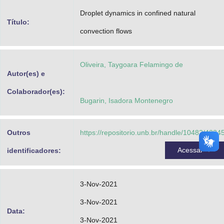
Advocacia-Geral da União
Droplet dynamics in confined natural
Título:
convection flows
Banco Central do Brasil
Planalto
Oliveira, Taygoara Felamingo de
Autor(es) e
Colaborador(es):
Bugarin, Isadora Montenegro
Outros
https://repositorio.unb.br/handle/10482/4224
Acessar
identificadores:
3-Nov-2021
3-Nov-2021
Data:
3-Nov-2021