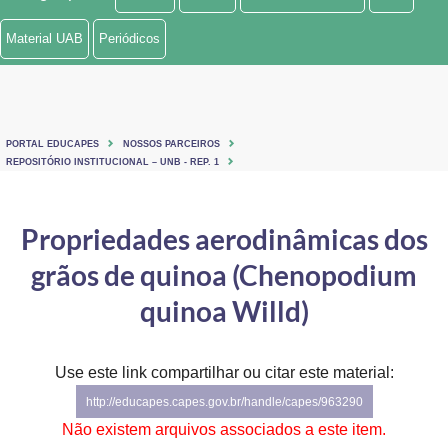
Ministério de Minas e Energia
Material UAB
Periódicos
Ministério da Ciência, Tecnologia, Inovações e Comunicações
Ministério do Meio Ambiente
PORTAL EDUCAPES
NOSSOS PARCEIROS
Ministério do Turismo
REPOSITÓRIO INSTITUCIONAL – UNB - REP. 1
Ministério do Desenvolvimento Regional
Propriedades aerodinâmicas dos
Controladoria-Geral da União
grãos de quinoa (Chenopodium
Ministério da Mulher, da Família e dos Direitos Humanos
quinoa Willd)
Secretaria-Geral
Use este link compartilhar ou citar este material:
Secretaria de Governo
http://educapes.capes.gov.br/handle/capes/963290
Gabinete de Segurança Institucional
Não existem arquivos associados a este item.