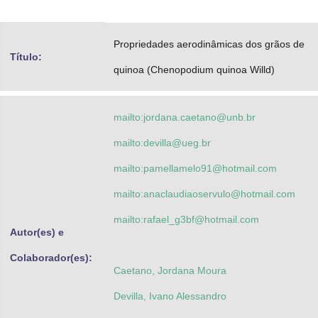
Advocacia-Geral da União
Propriedades aerodinâmicas dos grãos de
Banco Central do Brasil
Título:
quinoa (Chenopodium quinoa Willd)
Planalto
mailto:jordana.caetano@unb.br
mailto:devilla@ueg.br
mailto:pamellamelo91@hotmail.com
mailto:anaclaudiaoservulo@hotmail.com
mailto:rafael_g3bf@hotmail.com
Autor(es) e
Colaborador(es):
Caetano, Jordana Moura
Devilla, Ivano Alessandro