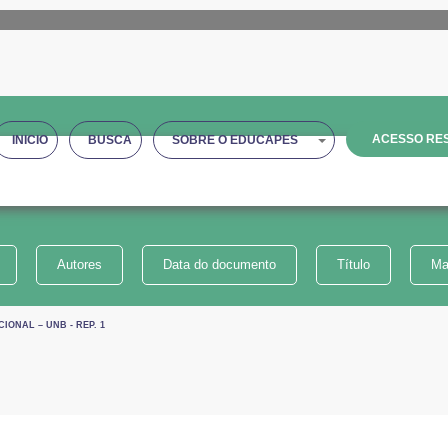
ACESSO RES
INICIO
BUSCA
SOBRE O EDUCAPES
Autores
Data do documento
Título
Ma
IONAL – UNB - REP. 1