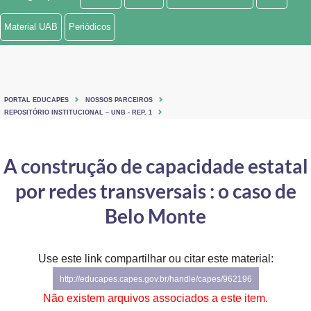
Ministério de Minas e Energia
Material UAB
Periódicos
Ministério da Ciência, Tecnologia, Inovações e Comunicações
Ministério do Meio Ambiente
PORTAL EDUCAPES
NOSSOS PARCEIROS
Ministério do Turismo
REPOSITÓRIO INSTITUCIONAL – UNB - REP. 1
Ministério do Desenvolvimento Regional
A construção de capacidade estatal
Controladoria-Geral da União
por redes transversais : o caso de
Ministério da Mulher, da Família e dos Direitos Humanos
Belo Monte
Secretaria-Geral
Use este link compartilhar ou citar este material:
Secretaria de Governo
http://educapes.capes.gov.br/handle/capes/962196
Gabinete de Segurança Institucional
Não existem arquivos associados a este item.