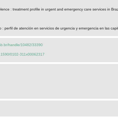
olence : treatment profile in urgent and emergency care services in Braz
 : perfil de atención en servicios de urgencia y emergencia en las cap
.unb.br/handle/10482/33390
/10.1590/0102-311x00062317