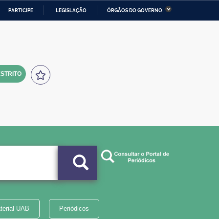
PARTICIPE
LEGISLAÇÃO
ÓRGÃOS DO GOVERNO
stério da Economia
Ministério da Infraestrutura
stério de Minas e Energia
Ministério da Ciência,
Tecnologia, Inovações e
Comunicações
STRITO
tério da Mulher, da Família
Secretaria-Geral
s Direitos Humanos
lto
terial UAB
Periódicos