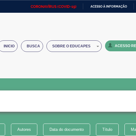
CORONAVÍRUS (COVID-19)
ACESSO À INFORMAÇÃO
Ministério da Defesa
Ministério das Relações
Mini
IR
Exteriores
PARA
O
Ministério da Cidadania
Ministério da Saúde
Mini
CONTEÚDO
ACESSO RE
INICIO
BUSCA
SOBRE O EDUCAPES
Ministério do Desenvolvimento
Controladoria-Geral da União
Minis
Regional
e do
Advocacia-Geral da União
Banco Central do Brasil
Plana
Autores
Data do documento
Título
Ma