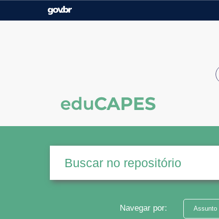
Casa Civil
Ministério da Justiça e
Segurança Pública
Ministério da Agricultura,
Ministério da Educação
Pecuária e Abastecimento
Ministério do Meio Ambiente
Ministério do Turismo
Secretaria de Governo
Gabinete de Segurança
Institucional
Navegar por:
Assunto