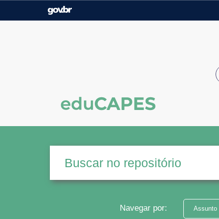
Casa Civil
Ministério da Justiça e
Segurança Pública
Ministério da Agricultura,
Ministério da Educação
Pecuária e Abastecimento
Ministério do Meio Ambiente
Ministério do Turismo
Secretaria de Governo
Gabinete de Segurança
Institucional
Navegar por:
Assunto