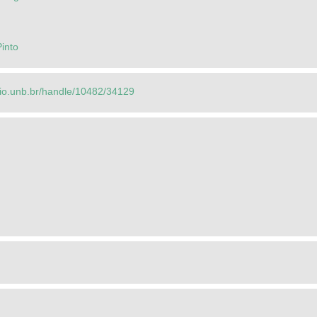
into
orio.unb.br/handle/10482/34129