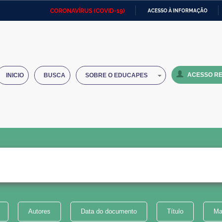
CORONAVÍRUS (COVID-19)
ACESSO À INFORMAÇÃO
Ministério da Defesa
Ministério das Relações
Mini
IR
Exteriores
PARA
O
Ministério da Cidadania
Ministério da Saúde
Mini
CONTEÚDO
ACESSO RE
INICIO
BUSCA
SOBRE O EDUCAPES
Ministério do Desenvolvimento
Controladoria-Geral da União
Minis
Regional
e do
Advocacia-Geral da União
Banco Central do Brasil
Plana
Autores
Data do documento
Título
Ma