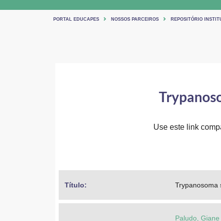
PORTAL EDUCAPES
NOSSOS PARCEIROS
REPOSITÓRIO INSTITU
Trypanoso
Use este link compar
Título: 
Trypanosoma s
Paludo, Giane