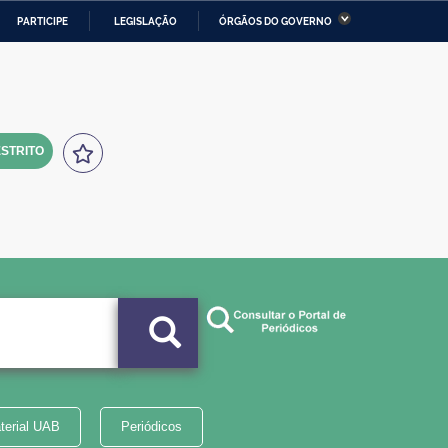
PARTICIPE
LEGISLAÇÃO
ÓRGÃOS DO GOVERNO
stério da Economia
Ministério da Infraestrutura
stério de Minas e Energia
Ministério da Ciência,
Tecnologia, Inovações e
Comunicações
STRITO
tério da Mulher, da Família
Secretaria-Geral
s Direitos Humanos
lto
terial UAB
Periódicos