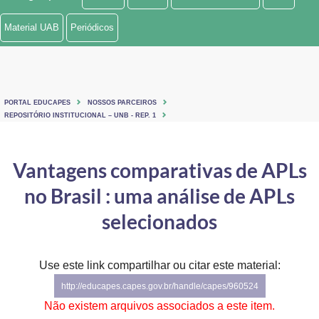
Ministério de Minas e Energia
Material UAB
Periódicos
Ministério da Ciência, Tecnologia, Inovações e Comunicações
Ministério do Meio Ambiente
PORTAL EDUCAPES
NOSSOS PARCEIROS
Ministério do Turismo
REPOSITÓRIO INSTITUCIONAL – UNB - REP. 1
Ministério do Desenvolvimento Regional
Vantagens comparativas de APLs
Controladoria-Geral da União
no Brasil : uma análise de APLs
Ministério da Mulher, da Família e dos Direitos Humanos
selecionados
Secretaria-Geral
Use este link compartilhar ou citar este material:
Secretaria de Governo
http://educapes.capes.gov.br/handle/capes/960524
Gabinete de Segurança Institucional
Não existem arquivos associados a este item.