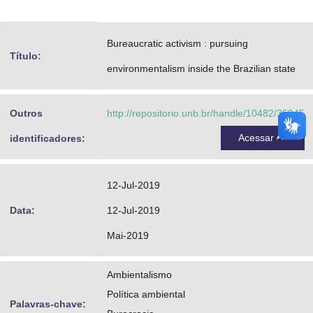
Advocacia-Geral da União
Bureaucratic activism : pursuing
Banco Central do Brasil
Título:
environmentalism inside the Brazilian state
Planalto
Outros
http://repositorio.unb.br/handle/10482/35045
Acessar
identificadores:
12-Jul-2019
Data:
12-Jul-2019
Mai-2019
Ambientalismo
Política ambiental
Palavras-chave: