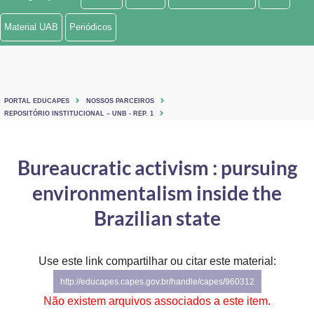
Ministério de Minas e Energia
Material UAB
Periódicos
Ministério da Ciência, Tecnologia, Inovações e Comunicações
Ministério do Meio Ambiente
PORTAL EDUCAPES
NOSSOS PARCEIROS
Ministério do Turismo
REPOSITÓRIO INSTITUCIONAL – UNB - REP. 1
Ministério do Desenvolvimento Regional
Bureaucratic activism : pursuing
Controladoria-Geral da União
environmentalism inside the
Ministério da Mulher, da Família e dos Direitos Humanos
Brazilian state
Secretaria-Geral
Use este link compartilhar ou citar este material:
Secretaria de Governo
http://educapes.capes.gov.br/handle/capes/960312
Gabinete de Segurança Institucional
Não existem arquivos associados a este item.