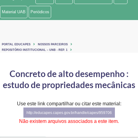
Ministério de Minas e Energia
Material UAB
Periódicos
Ministério da Ciência, Tecnologia, Inovações e Comunicações
Ministério do Meio Ambiente
PORTAL EDUCAPES
NOSSOS PARCEIROS
Ministério do Turismo
REPOSITÓRIO INSTITUCIONAL – UNB - REP. 1
Ministério do Desenvolvimento Regional
Concreto de alto desempenho :
Controladoria-Geral da União
estudo de propriedades mecânicas
Ministério da Mulher, da Família e dos Direitos Humanos
Use este link compartilhar ou citar este material:
Secretaria-Geral
http://educapes.capes.gov.br/handle/capes/959706
Secretaria de Governo
Não existem arquivos associados a este item.
Gabinete de Segurança Institucional