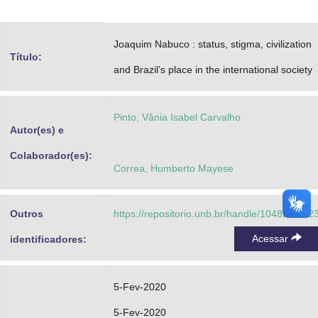
Advocacia-Geral da União
Joaquim Nabuco : status, stigma, civilization
Banco Central do Brasil
Título:
and Brazil’s place in the international society
Planalto
Pinto, Vânia Isabel Carvalho
Autor(es) e
Colaborador(es):
Correa, Humberto Mayese
Outros
https://repositorio.unb.br/handle/10482/3682
Acessar
identificadores:
5-Fev-2020
5-Fev-2020