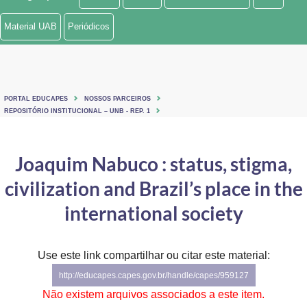
Ministério de Minas e Energia
Material UAB
Periódicos
Ministério da Ciência, Tecnologia, Inovações e Comunicações
Ministério do Meio Ambiente
PORTAL EDUCAPES
NOSSOS PARCEIROS
Ministério do Turismo
REPOSITÓRIO INSTITUCIONAL – UNB - REP. 1
Ministério do Desenvolvimento Regional
Joaquim Nabuco : status, stigma,
Controladoria-Geral da União
civilization and Brazil’s place in the
Ministério da Mulher, da Família e dos Direitos Humanos
international society
Secretaria-Geral
Use este link compartilhar ou citar este material:
Secretaria de Governo
http://educapes.capes.gov.br/handle/capes/959127
Gabinete de Segurança Institucional
Não existem arquivos associados a este item.