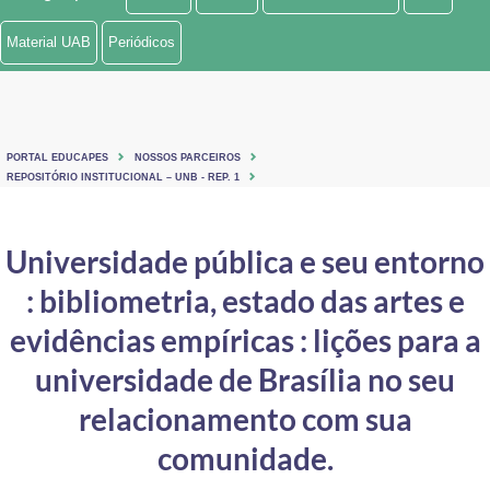
Ministério de Minas e Energia
Material UAB
Periódicos
Ministério da Ciência, Tecnologia, Inovações e Comunicações
Ministério do Meio Ambiente
PORTAL EDUCAPES
NOSSOS PARCEIROS
Ministério do Turismo
REPOSITÓRIO INSTITUCIONAL – UNB - REP. 1
Ministério do Desenvolvimento Regional
Universidade pública e seu entorno
Controladoria-Geral da União
: bibliometria, estado das artes e
Ministério da Mulher, da Família e dos Direitos Humanos
evidências empíricas : lições para a
Secretaria-Geral
universidade de Brasília no seu
relacionamento com sua
Secretaria de Governo
comunidade.
Gabinete de Segurança Institucional