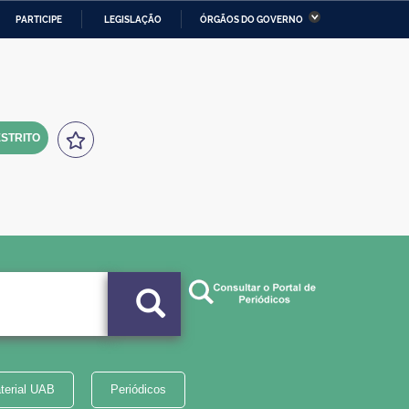
PARTICIPE
LEGISLAÇÃO
ÓRGÃOS DO GOVERNO
stério da Economia
Ministério da Infraestrutura
stério de Minas e Energia
Ministério da Ciência,
Tecnologia, Inovações e
Comunicações
STRITO
tério da Mulher, da Família
Secretaria-Geral
s Direitos Humanos
lto
terial UAB
Periódicos