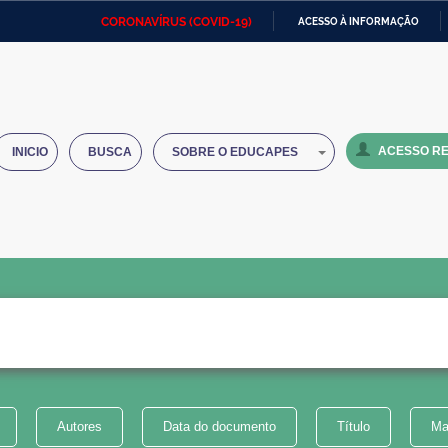
CORONAVÍRUS (COVID-19)
ACESSO À INFORMAÇÃO
Ministério da Defesa
Ministério das Relações
Mini
IR
Exteriores
PARA
O
Ministério da Cidadania
Ministério da Saúde
Mini
CONTEÚDO
ACESSO RE
INICIO
BUSCA
SOBRE O EDUCAPES
Ministério do Desenvolvimento
Controladoria-Geral da União
Minis
Regional
e do
Advocacia-Geral da União
Banco Central do Brasil
Plana
Autores
Data do documento
Título
Ma