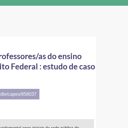
rofessores/as do ensino
to Federal : estudo de caso
ndle/capes/958037
ndamental anos iniciais da rede pública de