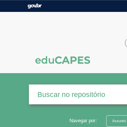
Casa Civil
Ministério da Justiça e
Segurança Pública
Ministério da Agricultura,
Ministério da Educação
Pecuária e Abastecimento
Ministério do Meio Ambiente
Ministério do Turismo
Secretaria de Governo
Gabinete de Segurança
Institucional
Navegar por:
Assunto