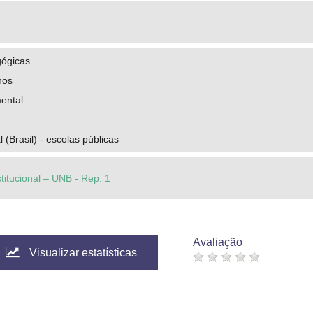
gógicas
nos
ental
l (Brasil) - escolas públicas
stitucional – UNB - Rep. 1
Avaliação
Visualizar estatísticas