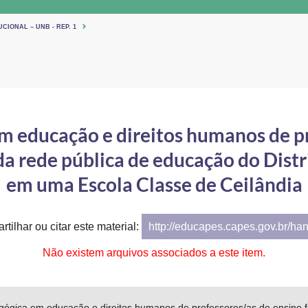
CIONAL – UNB - REP. 1
m educação e direitos humanos de p
da rede pública de educação do Distri
em uma Escola Classe de Ceilândia
tilhar ou citar este material:
http://educapes.capes.gov.br/ha
Não existem arquivos associados a este item.
gógica em educação e direitos humanos de professores/as do ensino fu