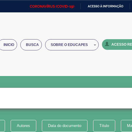
CORONAVÍRUS (COVID-19)
ACESSO À INFORMAÇÃO
Ministério da Defesa
Ministério das Relações
Mini
IR
Exteriores
PARA
O
Ministério da Cidadania
Ministério da Saúde
Mini
CONTEÚDO
ACESSO RE
INICIO
BUSCA
SOBRE O EDUCAPES
Ministério do Desenvolvimento
Controladoria-Geral da União
Minis
Regional
e do
Advocacia-Geral da União
Banco Central do Brasil
Plana
Autores
Data do documento
Título
Ma