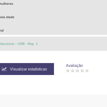
 mulheres
eia idade
ral
stitucional – UNB - Rep. 1
Avaliação
Visualizar estatísticas