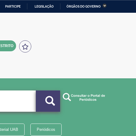
PARTICIPE
LEGISLAÇÃO
ÓRGÃOS DO GOVERNO
stério da Economia
Ministério da Infraestrutura
stério de Minas e Energia
Ministério da Ciência,
Tecnologia, Inovações e
Comunicações
STRITO
tério da Mulher, da Família
Secretaria-Geral
s Direitos Humanos
lto
terial UAB
Periódicos