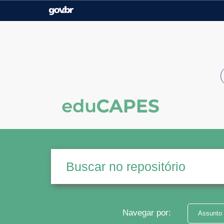
Casa Civil
Ministério da Justiça e
Segurança Pública
Ministério da Agricultura,
Ministério da Educação
Pecuária e Abastecimento
Ministério do Meio Ambiente
Ministério do Turismo
Secretaria de Governo
Gabinete de Segurança
Institucional
Navegar por:
Assunto