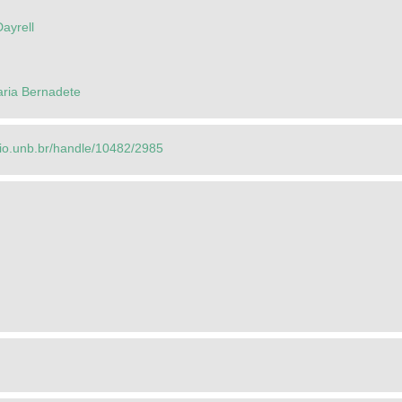
Dayrell
aria Bernadete
orio.unb.br/handle/10482/2985