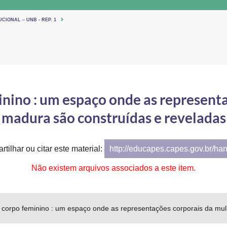
CIONAL – UNB - REP. 1
inino : um espaço onde as represent
madura são construídas e reveladas
tilhar ou citar este material:
http://educapes.capes.gov.br/ha
Não existem arquivos associados a este item.
o corpo feminino : um espaço onde as representações corporais da mu