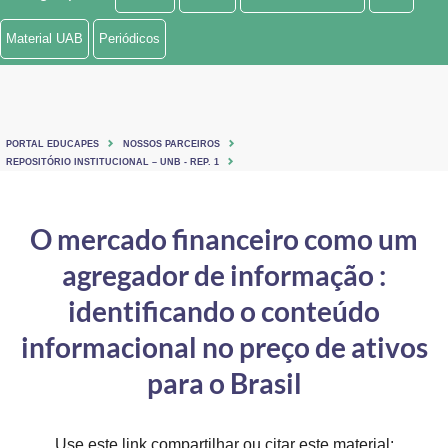
Ministério de Minas e Energia
Material UAB
Periódicos
Ministério da Ciência, Tecnologia, Inovações e Comunicações
Ministério do Meio Ambiente
PORTAL EDUCAPES
NOSSOS PARCEIROS
Ministério do Turismo
REPOSITÓRIO INSTITUCIONAL – UNB - REP. 1
Ministério do Desenvolvimento Regional
O mercado financeiro como um
Controladoria-Geral da União
agregador de informação :
Ministério da Mulher, da Família e dos Direitos Humanos
identificando o conteúdo
Secretaria-Geral
informacional no preço de ativos
para o Brasil
Secretaria de Governo
Gabinete de Segurança Institucional
Use este link compartilhar ou citar este material: