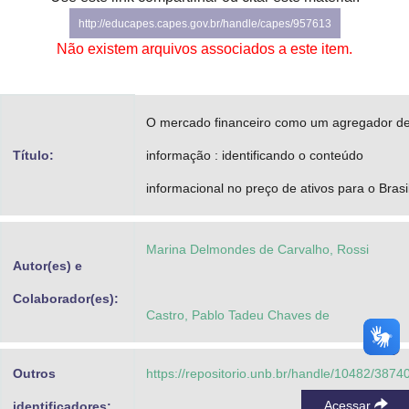
Advocacia-Geral da União
http://educapes.capes.gov.br/handle/capes/957613
Não existem arquivos associados a este item.
Banco Central do Brasil
Planalto
O mercado financeiro como um agregador d
Título:
informação : identificando o conteúdo
informacional no preço de ativos para o Brasi
Marina Delmondes de Carvalho, Rossi
Autor(es) e
Colaborador(es):
Castro, Pablo Tadeu Chaves de
Outros
https://repositorio.unb.br/handle/10482/3874
Acessar
identificadores: