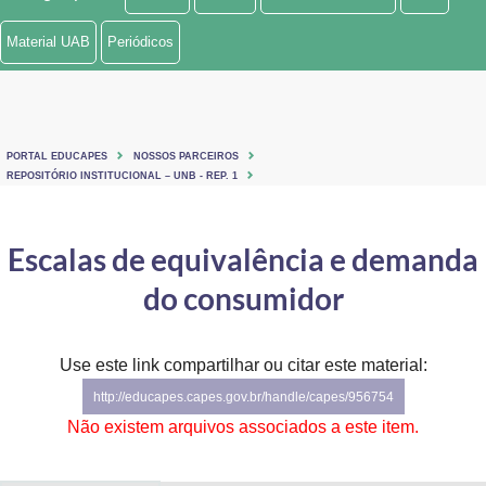
Ministério de Minas e Energia
Material UAB
Periódicos
Ministério da Ciência, Tecnologia, Inovações e Comunicações
Ministério do Meio Ambiente
PORTAL EDUCAPES
NOSSOS PARCEIROS
Ministério do Turismo
REPOSITÓRIO INSTITUCIONAL – UNB - REP. 1
Ministério do Desenvolvimento Regional
Escalas de equivalência e demanda
Controladoria-Geral da União
do consumidor
Ministério da Mulher, da Família e dos Direitos Humanos
Use este link compartilhar ou citar este material:
Secretaria-Geral
http://educapes.capes.gov.br/handle/capes/956754
Secretaria de Governo
Não existem arquivos associados a este item.
Gabinete de Segurança Institucional