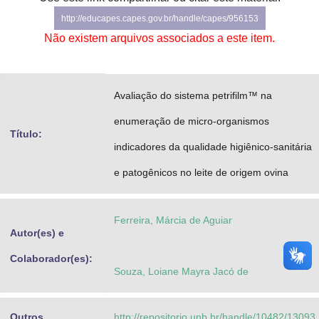
Advocacia-Geral da União
http://educapes.capes.gov.br/handle/capes/956153
Não existem arquivos associados a este item.
Banco Central do Brasil
Planalto
Avaliação do sistema petrifilm™ na
enumeração de micro-organismos
Título:
indicadores da qualidade higiênico-sanitária
e patogênicos no leite de origem ovina
Ferreira, Márcia de Aguiar
Autor(es) e
Colaborador(es):
Souza, Loiane Mayra Jacó de
Outros
http://repositorio.unb.br/handle/10482/13093