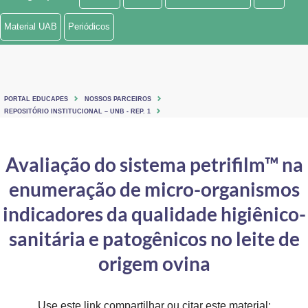
Ministério de Minas e Energia
Material UAB
Periódicos
Ministério da Ciência, Tecnologia, Inovações e Comunicações
Ministério do Meio Ambiente
PORTAL EDUCAPES
NOSSOS PARCEIROS
Ministério do Turismo
REPOSITÓRIO INSTITUCIONAL – UNB - REP. 1
Ministério do Desenvolvimento Regional
Avaliação do sistema petrifilm™ na
Controladoria-Geral da União
enumeração de micro-organismos
Ministério da Mulher, da Família e dos Direitos Humanos
indicadores da qualidade higiênico-
Secretaria-Geral
sanitária e patogênicos no leite de
origem ovina
Secretaria de Governo
Gabinete de Segurança Institucional
Use este link compartilhar ou citar este material: