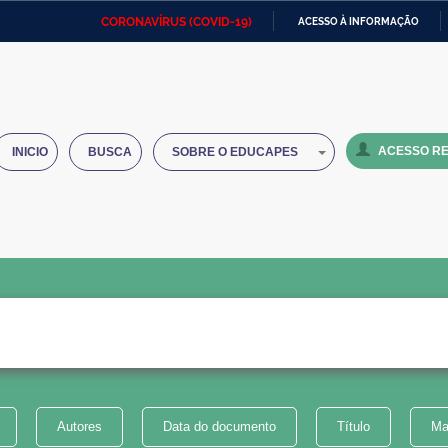
CORONAVÍRUS (COVID-19)
ACESSO À INFORMAÇÃO
Ministério da Defesa
Ministério das Relações
Mini
IR
Exteriores
PARA
O
Ministério da Cidadania
Ministério da Saúde
Mini
CONTEÚDO
ACESSO RE
INICIO
BUSCA
SOBRE O EDUCAPES
Ministério do Desenvolvimento
Controladoria-Geral da União
Minis
Regional
e do
Advocacia-Geral da União
Banco Central do Brasil
Plana
Autores
Data do documento
Título
Ma