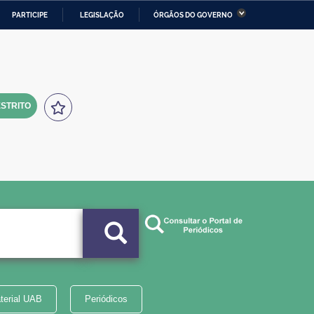
PARTICIPE
LEGISLAÇÃO
ÓRGÃOS DO GOVERNO
stério da Economia
Ministério da Infraestrutura
stério de Minas e Energia
Ministério da Ciência,
Tecnologia, Inovações e
Comunicações
STRITO
tério da Mulher, da Família
Secretaria-Geral
s Direitos Humanos
lto
terial UAB
Periódicos