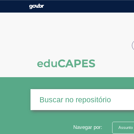
Casa Civil
Ministério da Justiça e
Segurança Pública
Ministério da Agricultura,
Ministério da Educação
Pecuária e Abastecimento
Ministério do Meio Ambiente
Ministério do Turismo
Secretaria de Governo
Gabinete de Segurança
Institucional
Navegar por:
Assunto