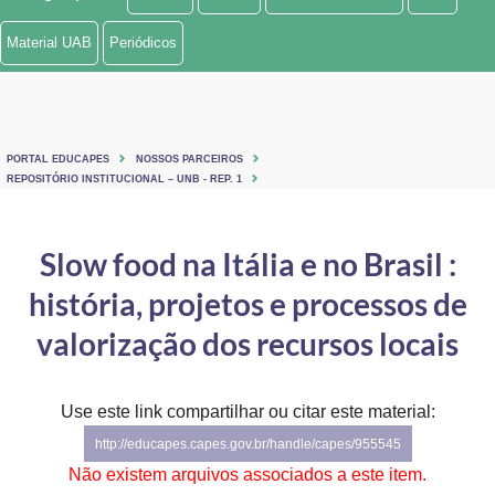
Ministério de Minas e Energia
Material UAB
Periódicos
Ministério da Ciência, Tecnologia, Inovações e Comunicações
Ministério do Meio Ambiente
PORTAL EDUCAPES
NOSSOS PARCEIROS
Ministério do Turismo
REPOSITÓRIO INSTITUCIONAL – UNB - REP. 1
Ministério do Desenvolvimento Regional
Slow food na Itália e no Brasil :
Controladoria-Geral da União
história, projetos e processos de
Ministério da Mulher, da Família e dos Direitos Humanos
valorização dos recursos locais
Secretaria-Geral
Use este link compartilhar ou citar este material:
Secretaria de Governo
http://educapes.capes.gov.br/handle/capes/955545
Gabinete de Segurança Institucional
Não existem arquivos associados a este item.