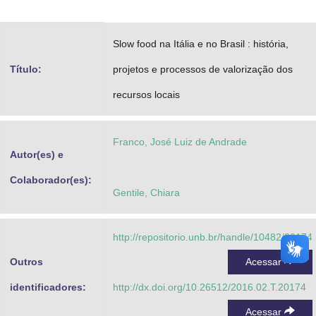
Advocacia-Geral da União
Slow food na Itália e no Brasil : história,
Banco Central do Brasil
Título:
projetos e processos de valorização dos
Planalto
recursos locais
Franco, José Luiz de Andrade
Autor(es) e
Colaborador(es):
Gentile, Chiara
http://repositorio.unb.br/handle/10482/20174
Outros
Acessar
identificadores:
http://dx.doi.org/10.26512/2016.02.T.20174
Acessar