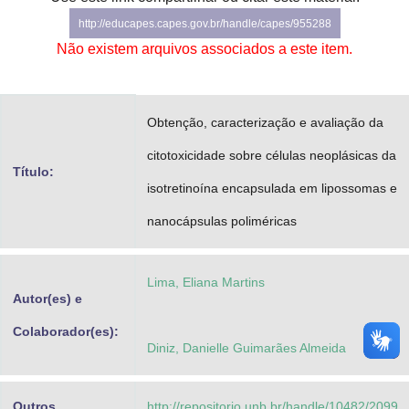
Advocacia-Geral da União
http://educapes.capes.gov.br/handle/capes/955288
Não existem arquivos associados a este item.
Banco Central do Brasil
Planalto
Obtenção, caracterização e avaliação da
citotoxicidade sobre células neoplásicas da
Título:
isotretinoína encapsulada em lipossomas e
nanocápsulas poliméricas
Lima, Eliana Martins
Autor(es) e
Colaborador(es):
Diniz, Danielle Guimarães Almeida
Outros
http://repositorio.unb.br/handle/10482/2099