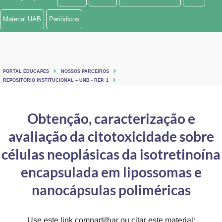
Ministério de Minas e Energia
Material UAB
Periódicos
Ministério da Ciência, Tecnologia, Inovações e Comunicações
Ministério do Meio Ambiente
PORTAL EDUCAPES
NOSSOS PARCEIROS
Ministério do Turismo
REPOSITÓRIO INSTITUCIONAL – UNB - REP. 1
Ministério do Desenvolvimento Regional
Obtenção, caracterização e
Controladoria-Geral da União
avaliação da citotoxicidade sobre
Ministério da Mulher, da Família e dos Direitos Humanos
células neoplásicas da isotretinoína
Secretaria-Geral
encapsulada em lipossomas e
nanocápsulas poliméricas
Secretaria de Governo
Gabinete de Segurança Institucional
Use este link compartilhar ou citar este material: