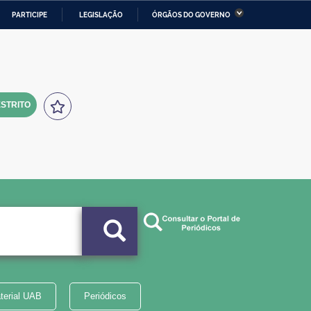
PARTICIPE
LEGISLAÇÃO
ÓRGÃOS DO GOVERNO
stério da Economia
Ministério da Infraestrutura
stério de Minas e Energia
Ministério da Ciência,
Tecnologia, Inovações e
Comunicações
STRITO
tério da Mulher, da Família
Secretaria-Geral
s Direitos Humanos
lto
terial UAB
Periódicos