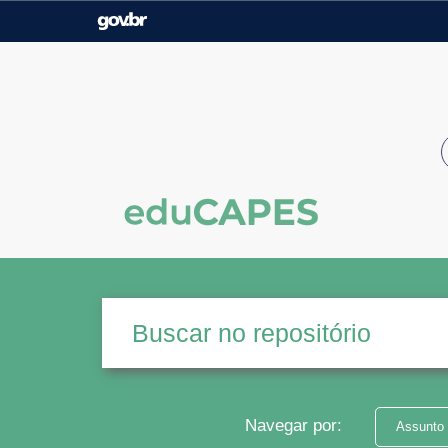
Casa Civil
Ministério da Justiça e
Segurança Pública
Ministério da Agricultura,
Ministério da Educação
Pecuária e Abastecimento
Ministério do Meio Ambiente
Ministério do Turismo
Secretaria de Governo
Gabinete de Segurança
Institucional
Navegar por:
Assunto