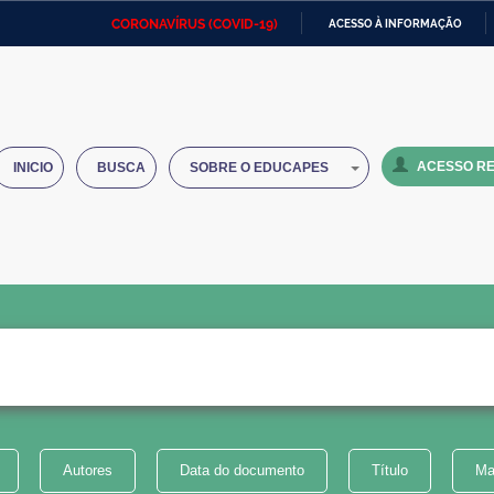
CORONAVÍRUS (COVID-19)
ACESSO À INFORMAÇÃO
Ministério da Defesa
Ministério das Relações
Mini
IR
Exteriores
PARA
O
Ministério da Cidadania
Ministério da Saúde
Mini
CONTEÚDO
ACESSO RE
INICIO
BUSCA
SOBRE O EDUCAPES
Ministério do Desenvolvimento
Controladoria-Geral da União
Minis
Regional
e do
Advocacia-Geral da União
Banco Central do Brasil
Plana
Autores
Data do documento
Título
Ma