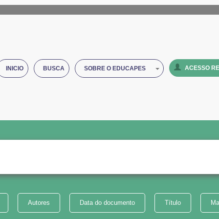
ACESSO RE
INICIO
BUSCA
SOBRE O EDUCAPES
Autores
Data do documento
Título
Ma