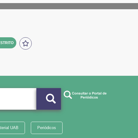
STRITO
terial UAB
Periódicos