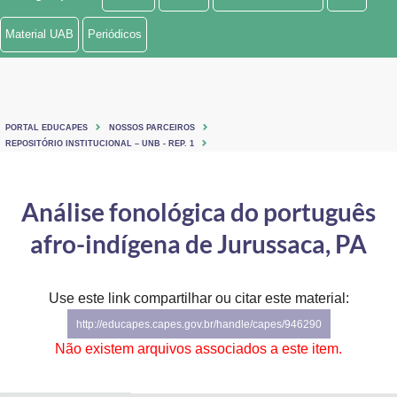
Ministério de Minas e Energia
Material UAB
Periódicos
Ministério da Ciência, Tecnologia, Inovações e Comunicações
Ministério do Meio Ambiente
PORTAL EDUCAPES
NOSSOS PARCEIROS
Ministério do Turismo
REPOSITÓRIO INSTITUCIONAL – UNB - REP. 1
Ministério do Desenvolvimento Regional
Análise fonológica do português
Controladoria-Geral da União
afro-indígena de Jurussaca, PA
Ministério da Mulher, da Família e dos Direitos Humanos
Use este link compartilhar ou citar este material:
Secretaria-Geral
http://educapes.capes.gov.br/handle/capes/946290
Secretaria de Governo
Não existem arquivos associados a este item.
Gabinete de Segurança Institucional