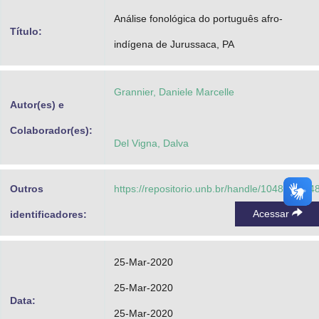
Advocacia-Geral da União
Análise fonológica do português afro-
Título:
indígena de Jurussaca, PA
Banco Central do Brasil
Planalto
Grannier, Daniele Marcelle
Autor(es) e
Colaborador(es):
Del Vigna, Dalva
Outros
https://repositorio.unb.br/handle/10482/3714
Acessar
identificadores:
25-Mar-2020
25-Mar-2020
Data:
25-Mar-2020