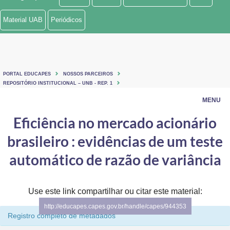
Ministério de Minas e Energia
Material UAB
Periódicos
Ministério da Ciência, Tecnologia, Inovações e Comunicações
Ministério do Meio Ambiente
PORTAL EDUCAPES
NOSSOS PARCEIROS
Ministério do Turismo
REPOSITÓRIO INSTITUCIONAL – UNB - REP. 1
MENU
Ministério do Desenvolvimento Regional
Eficiência no mercado acionário
Controladoria-Geral da União
brasileiro : evidências de um teste
Ministério da Mulher, da Família e dos Direitos Humanos
automático de razão de variância
Secretaria-Geral
Use este link compartilhar ou citar este material:
Secretaria de Governo
http://educapes.capes.gov.br/handle/capes/944353
Registro completo de metadados
Gabinete de Segurança Institucional