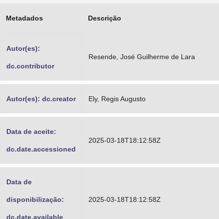
Advocacia-Geral da União
Metadados
Descrição
Banco Central do Brasil
Autor(es):
Planalto
Resende, José Guilherme de Lara
dc.contributor
Autor(es): dc.creator
Ely, Regis Augusto
Data de aceite:
2025-03-18T18:12:58Z
dc.date.accessioned
Data de
disponibilização:
2025-03-18T18:12:58Z
dc.date.available