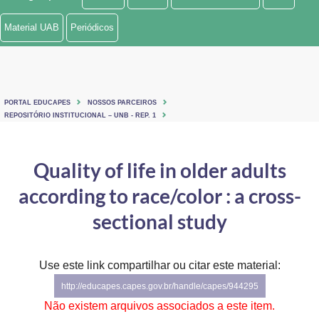
Ministério de Minas e Energia
Material UAB
Periódicos
Ministério da Ciência, Tecnologia, Inovações e Comunicações
Ministério do Meio Ambiente
PORTAL EDUCAPES
NOSSOS PARCEIROS
Ministério do Turismo
REPOSITÓRIO INSTITUCIONAL – UNB - REP. 1
Ministério do Desenvolvimento Regional
Quality of life in older adults
Controladoria-Geral da União
according to race/color : a cross-
Ministério da Mulher, da Família e dos Direitos Humanos
sectional study
Secretaria-Geral
Use este link compartilhar ou citar este material:
Secretaria de Governo
http://educapes.capes.gov.br/handle/capes/944295
Gabinete de Segurança Institucional
Não existem arquivos associados a este item.