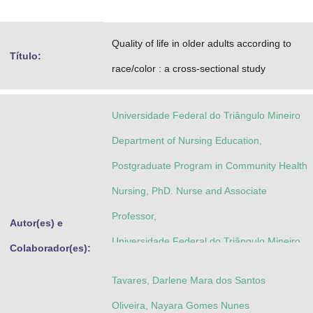
Advocacia-Geral da União
Quality of life in older adults according to
Banco Central do Brasil
Título:
race/color : a cross-sectional study
Planalto
Universidade Federal do Triângulo Mineiro
Department of Nursing Education,
Postgraduate Program in Community Health
Nursing, PhD. Nurse and Associate
Professor,
Autor(es) e
Universidade Federal do Triângulo Mineiro
Colaborador(es):
Department of Nursing Education,
Tavares, Darlene Mara dos Santos
Undergraduate Program in Community
Oliveira, Nayara Gomes Nunes