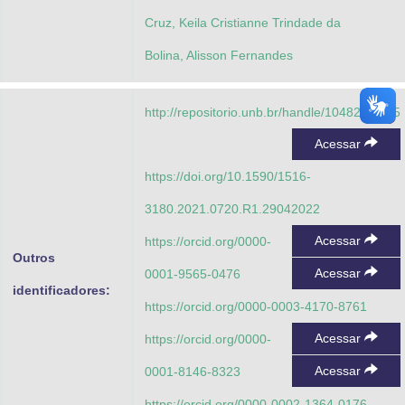
Health Nursing, PhD. Nurse and Associate
Cruz, Keila Cristianne Trindade da
Professor,
Bolina, Alisson Fernandes
Universidade de Brasília, Department of
Nursing, Faculty of Health Sciences, PhD.
http://repositorio.unb.br/handle/10482/48135
Nurse and Adjunct Professor
Acessar
Universidade de Brasília, Department of
https://doi.org/10.1590/1516-
Nursing, Faculty of Health Sciences, PhD.
3180.2021.0720.R1.29042022
Nurse and Adjunct Professor
Acessar
https://orcid.org/0000-
Outros
Acessar
0001-9565-0476
identificadores:
https://orcid.org/0000-0003-4170-8761
Acessar
https://orcid.org/0000-
Acessar
0001-8146-8323
https://orcid.org/0000-0002-1364-0176