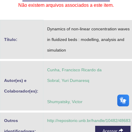
Não existem arquivos associados a este item.
Advocacia-Geral da União
Banco Central do Brasil
Dynamics of non-linear concentration waves
Planalto
Título:
in fluidized beds : modelling, analysis and
simulation
Cunha, Francisco Ricardo da
Autor(es) e
Sobral, Yuri Dumaresq
Colaborador(es):
Shumyatsky, Victor
Outros
http://repositorio.unb.br/handle/10482/48683
Acessar
identificadores: