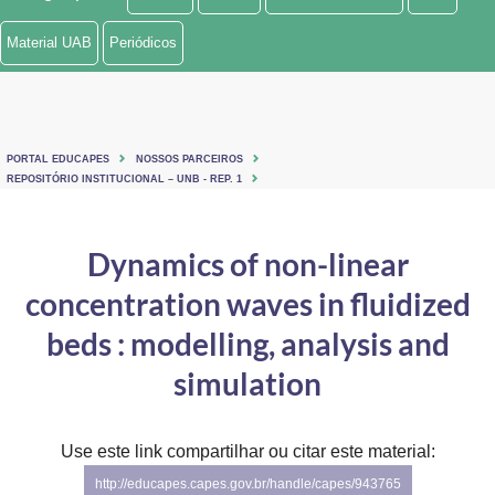
Ministério de Minas e Energia
Material UAB
Periódicos
Ministério da Ciência, Tecnologia, Inovações e Comunicações
Ministério do Meio Ambiente
PORTAL EDUCAPES
NOSSOS PARCEIROS
Ministério do Turismo
REPOSITÓRIO INSTITUCIONAL – UNB - REP. 1
Ministério do Desenvolvimento Regional
Dynamics of non-linear
Controladoria-Geral da União
concentration waves in fluidized
Ministério da Mulher, da Família e dos Direitos Humanos
beds : modelling, analysis and
Secretaria-Geral
simulation
Secretaria de Governo
Use este link compartilhar ou citar este material:
Gabinete de Segurança Institucional
http://educapes.capes.gov.br/handle/capes/943765