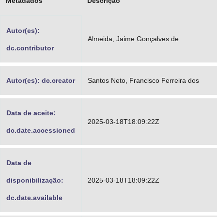
Metadados
Descrição
Advocacia-Geral da União
Autor(es):
Banco Central do Brasil
Almeida, Jaime Gonçalves de
dc.contributor
Planalto
Autor(es): dc.creator
Santos Neto, Francisco Ferreira dos
Data de aceite:
2025-03-18T18:09:22Z
dc.date.accessioned
Data de
disponibilização:
2025-03-18T18:09:22Z
dc.date.available