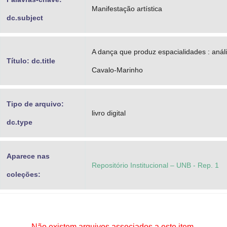
Manifestação artística
dc.subject
A dança que produz espacialidades : anál
Título: dc.title
Cavalo-Marinho
Tipo de arquivo:
livro digital
dc.type
Aparece nas
Repositório Institucional – UNB - Rep. 1
coleções:
Não existem arquivos associados a este item.