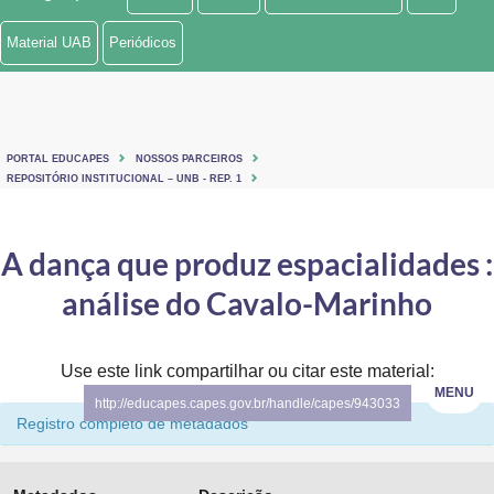
Ministério de Minas e Energia
Material UAB
Periódicos
Ministério da Ciência, Tecnologia, Inovações e Comunicações
Ministério do Meio Ambiente
PORTAL EDUCAPES
NOSSOS PARCEIROS
Ministério do Turismo
REPOSITÓRIO INSTITUCIONAL – UNB - REP. 1
Ministério do Desenvolvimento Regional
A dança que produz espacialidades :
Controladoria-Geral da União
análise do Cavalo-Marinho
Ministério da Mulher, da Família e dos Direitos Humanos
Use este link compartilhar ou citar este material:
Secretaria-Geral
MENU
http://educapes.capes.gov.br/handle/capes/943033
Secretaria de Governo
Registro completo de metadados
Gabinete de Segurança Institucional