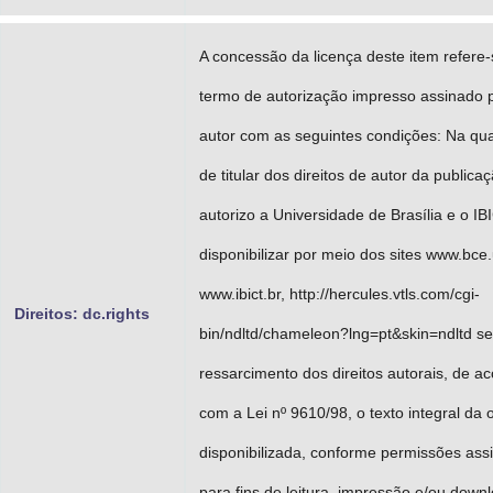
A concessão da licença deste item refere
termo de autorização impresso assinado 
autor com as seguintes condições: Na qu
de titular dos direitos de autor da publicaç
autorizo a Universidade de Brasília e o IB
disponibilizar por meio dos sites www.bce.
www.ibict.br, http://hercules.vtls.com/cgi-
Direitos: dc.rights
bin/ndltd/chameleon?lng=pt&skin=ndltd s
ressarcimento dos direitos autorais, de a
com a Lei nº 9610/98, o texto integral da 
disponibilizada, conforme permissões ass
para fins de leitura, impressão e/ou downl