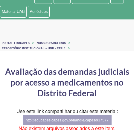
Ministério de Minas e Energia
Material UAB
Periódicos
Ministério da Ciência, Tecnologia, Inovações e Comunicações
Ministério do Meio Ambiente
PORTAL EDUCAPES
NOSSOS PARCEIROS
Ministério do Turismo
REPOSITÓRIO INSTITUCIONAL – UNB - REP. 1
Ministério do Desenvolvimento Regional
Avaliação das demandas judiciais
Controladoria-Geral da União
por acesso a medicamentos no
Ministério da Mulher, da Família e dos Direitos Humanos
Distrito Federal
Secretaria-Geral
Use este link compartilhar ou citar este material:
Secretaria de Governo
http://educapes.capes.gov.br/handle/capes/937577
Gabinete de Segurança Institucional
Não existem arquivos associados a este item.