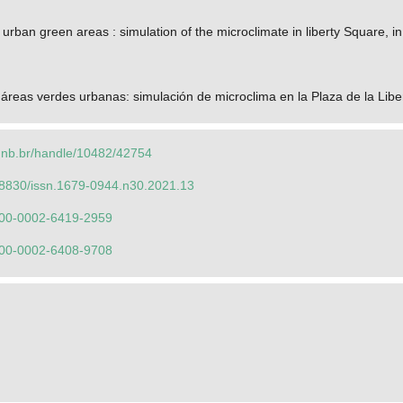
urban green areas : simulation of the microclimate in liberty Square, in
 áreas verdes urbanas: simulación de microclima en la Plaza de la Liber
o.unb.br/handle/10482/42754
.18830/issn.1679-0944.n30.2021.13
0000-0002-6419-2959
0000-0002-6408-9708