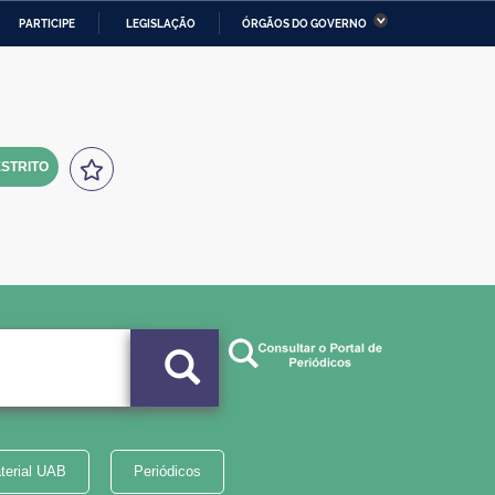
PARTICIPE
LEGISLAÇÃO
ÓRGÃOS DO GOVERNO
stério da Economia
Ministério da Infraestrutura
stério de Minas e Energia
Ministério da Ciência,
Tecnologia, Inovações e
Comunicações
STRITO
tério da Mulher, da Família
Secretaria-Geral
s Direitos Humanos
lto
terial UAB
Periódicos