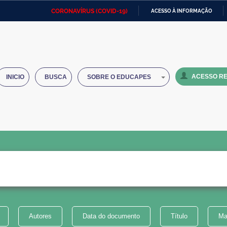
CORONAVÍRUS (COVID-19)
ACESSO À INFORMAÇÃO
Ministério da Defesa
Ministério das Relações
Mini
IR
Exteriores
PARA
O
Ministério da Cidadania
Ministério da Saúde
Mini
CONTEÚDO
ACESSO RE
INICIO
BUSCA
SOBRE O EDUCAPES
Ministério do Desenvolvimento
Controladoria-Geral da União
Minis
Regional
e do
Advocacia-Geral da União
Banco Central do Brasil
Plana
Autores
Data do documento
Título
Ma