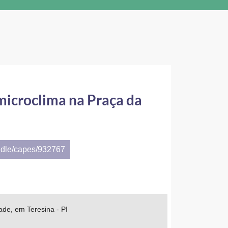
microclima na Praça da
ndle/capes/932767
ade, em Teresina - PI