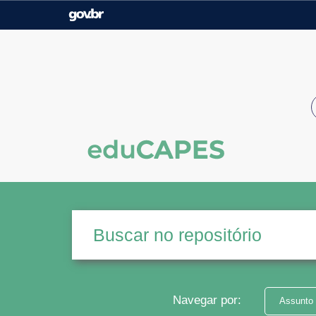
Casa Civil
Ministério da Justiça e
Segurança Pública
Ministério da Agricultura,
Ministério da Educação
Pecuária e Abastecimento
Ministério do Meio Ambiente
Ministério do Turismo
Secretaria de Governo
Gabinete de Segurança
Institucional
Navegar por:
Assunto