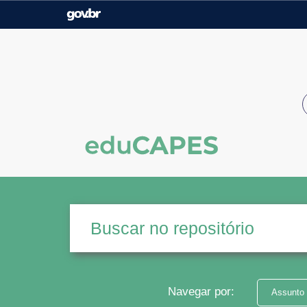
Casa Civil
Ministério da Justiça e
Segurança Pública
Ministério da Agricultura,
Ministério da Educação
Pecuária e Abastecimento
Ministério do Meio Ambiente
Ministério do Turismo
Secretaria de Governo
Gabinete de Segurança
Institucional
Navegar por:
Assunto