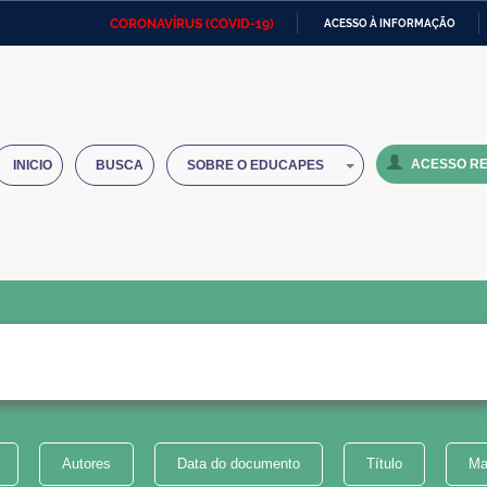
CORONAVÍRUS (COVID-19)
ACESSO À INFORMAÇÃO
Ministério da Defesa
Ministério das Relações
Mini
IR
Exteriores
PARA
O
Ministério da Cidadania
Ministério da Saúde
Mini
CONTEÚDO
ACESSO RE
INICIO
BUSCA
SOBRE O EDUCAPES
Ministério do Desenvolvimento
Controladoria-Geral da União
Minis
Regional
e do
Advocacia-Geral da União
Banco Central do Brasil
Plana
Autores
Data do documento
Título
Ma