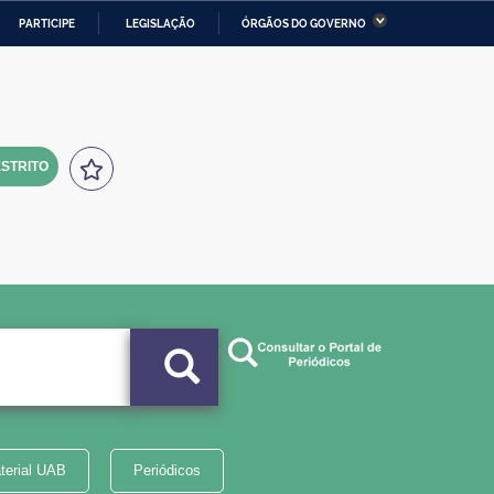
PARTICIPE
LEGISLAÇÃO
ÓRGÃOS DO GOVERNO
stério da Economia
Ministério da Infraestrutura
stério de Minas e Energia
Ministério da Ciência,
Tecnologia, Inovações e
Comunicações
STRITO
tério da Mulher, da Família
Secretaria-Geral
s Direitos Humanos
lto
terial UAB
Periódicos