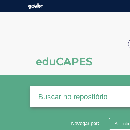
Casa Civil
Ministério da Justiça e
Segurança Pública
Ministério da Agricultura,
Ministério da Educação
Pecuária e Abastecimento
Ministério do Meio Ambiente
Ministério do Turismo
Secretaria de Governo
Gabinete de Segurança
Institucional
Navegar por:
Assunto