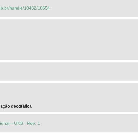
.unb.br/handle/10482/10654
mação geográfica
cional – UNB - Rep. 1