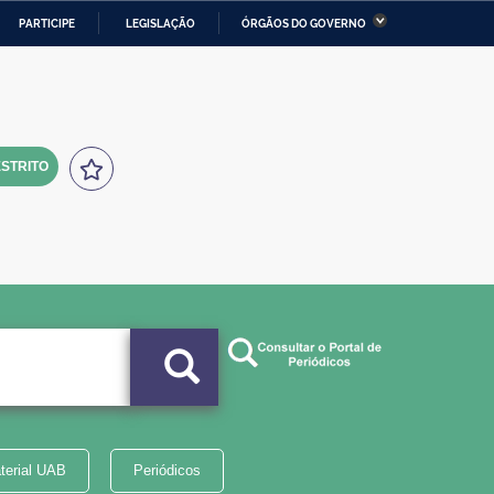
PARTICIPE
LEGISLAÇÃO
ÓRGÃOS DO GOVERNO
stério da Economia
Ministério da Infraestrutura
stério de Minas e Energia
Ministério da Ciência,
Tecnologia, Inovações e
Comunicações
STRITO
tério da Mulher, da Família
Secretaria-Geral
s Direitos Humanos
lto
terial UAB
Periódicos