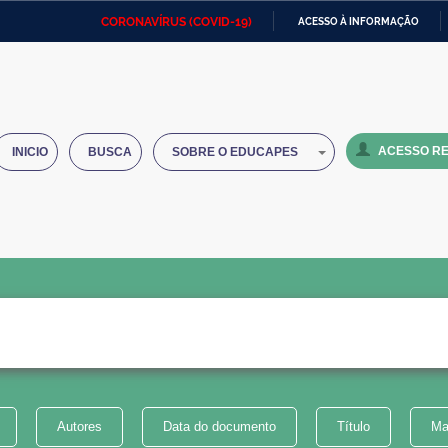
CORONAVÍRUS (COVID-19)
ACESSO À INFORMAÇÃO
Ministério da Defesa
Ministério das Relações
Mini
IR
Exteriores
PARA
O
Ministério da Cidadania
Ministério da Saúde
Mini
CONTEÚDO
ACESSO RE
INICIO
BUSCA
SOBRE O EDUCAPES
Ministério do Desenvolvimento
Controladoria-Geral da União
Minis
Regional
e do
Advocacia-Geral da União
Banco Central do Brasil
Plana
Autores
Data do documento
Título
Ma