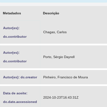
Advocacia-Geral da União
Metadados
Descrição
Banco Central do Brasil
Planalto
Autor(es):
Chagas, Carlos
dc.contributor
Autor(es):
Porto, Sérgio Dayrell
dc.contributor
Autor(es): dc.creator
Pinheiro, Francisco de Moura
Data de aceite:
2024-10-23T16:43:31Z
dc.date.accessioned