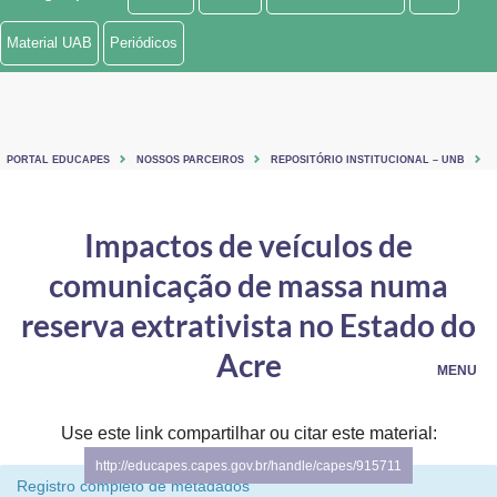
Ministério de Minas e Energia
Material UAB
Periódicos
Ministério da Ciência, Tecnologia, Inovações e Comunicações
Ministério do Meio Ambiente
PORTAL EDUCAPES
NOSSOS PARCEIROS
REPOSITÓRIO INSTITUCIONAL – UNB
Ministério do Turismo
Ministério do Desenvolvimento Regional
Impactos de veículos de
comunicação de massa numa
Controladoria-Geral da União
reserva extrativista no Estado do
Ministério da Mulher, da Família e dos Direitos Humanos
Acre
MENU
Secretaria-Geral
Secretaria de Governo
Use este link compartilhar ou citar este material:
http://educapes.capes.gov.br/handle/capes/915711
Gabinete de Segurança Institucional
Registro completo de metadados