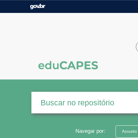
Casa Civil
Ministério da Justiça e
Segurança Pública
Ministério da Agricultura,
Ministério da Educação
Pecuária e Abastecimento
Ministério do Meio Ambiente
Ministério do Turismo
Secretaria de Governo
Gabinete de Segurança
Institucional
Navegar por:
Assunto