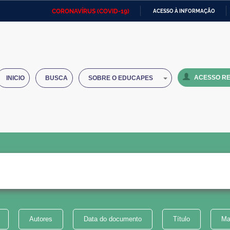
CORONAVÍRUS (COVID-19)
ACESSO À INFORMAÇÃO
Ministério da Defesa
Ministério das Relações
Mini
IR
Exteriores
PARA
O
Ministério da Cidadania
Ministério da Saúde
Mini
CONTEÚDO
ACESSO RE
INICIO
BUSCA
SOBRE O EDUCAPES
Ministério do Desenvolvimento
Controladoria-Geral da União
Minis
Regional
e do
Advocacia-Geral da União
Banco Central do Brasil
Plana
Autores
Data do documento
Título
Ma