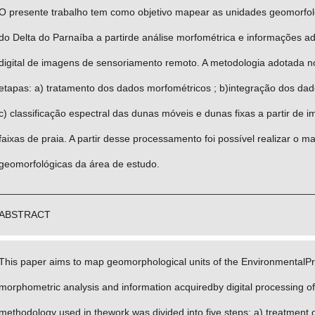
O presente trabalho tem como objetivo mapear as unidades geomorfol
do Delta do Parnaíba a partirde análise morfométrica e informações a
digital de imagens de sensoriamento remoto. A metodologia adotada no 
etapas: a) tratamento dos dados morfométricos ; b)integração dos da
c) classificação espectral das dunas móveis e dunas fixas a partir de
faixas de praia. A partir desse processamento foi possível realizar o
geomorfológicas da área de estudo.
________________________________________________________
ABSTRACT
This paper aims to map geomorphological units of the EnvironmentalPro
morphometric analysis and information acquiredby digital processing 
methodology used in thework was divided into five steps: a) treatment 