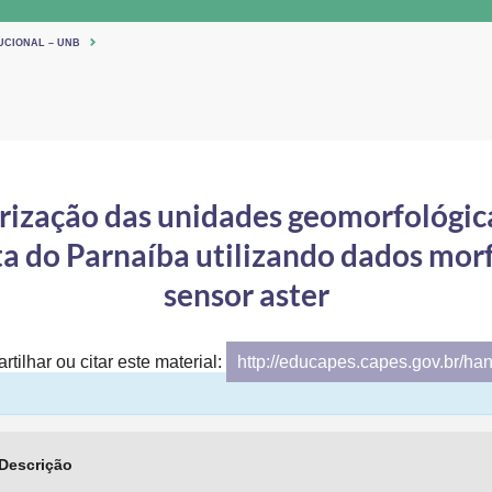
UCIONAL – UNB
rização das unidades geomorfológic
ta do Parnaíba utilizando dados mor
sensor aster
tilhar ou citar este material:
http://educapes.capes.gov.br/ha
Descrição