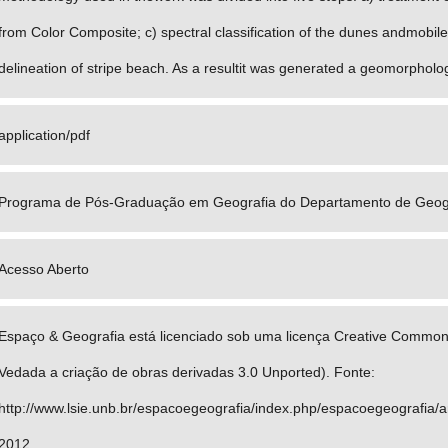
from Color Composite; c) spectral classification of the dunes andmobi
delineation of stripe beach. As a resultit was generated a geomorpholog
application/pdf
Programa de Pós-Graduação em Geografia do Departamento de Geog
Acesso Aberto
Espaço & Geografia está licenciado sob uma licença Creative Common
Vedada a criação de obras derivadas 3.0 Unported). Fonte:
http://www.lsie.unb.br/espacoegeografia/index.php/espacoegeografia/ar
2012.