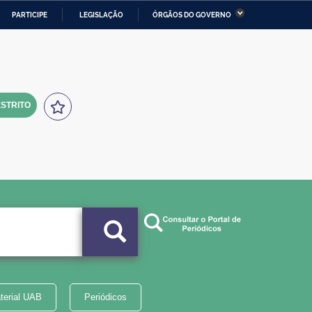
PARTICIPE
LEGISLAÇÃO
ÓRGÃOS DO GOVERNO
stério da Economia
Ministério da Infraestrutura
stério de Minas e Energia
Ministério da Ciência,
Tecnologia, Inovações e
Comunicações
STRITO
tério da Mulher, da Família
Secretaria-Geral
s Direitos Humanos
lto
terial UAB
Periódicos