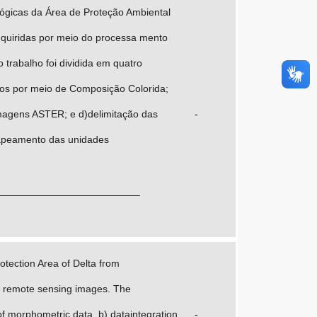
ógicas da Área de Proteção Ambiental
dquiridas por meio do processa mento
trabalho foi dividida em quatro
dos por meio de Composição Colorida;
 imagens ASTER; e d)delimitação das
-
 mapeamento das unidades
_________________________
tection Area of Delta from
of remote sensing images. The
of morphometric data, b) dataintegration
-