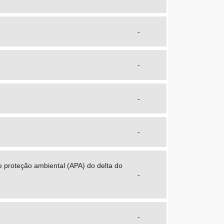
-
-
-
-
e proteção ambiental (APA) do delta do
-
-